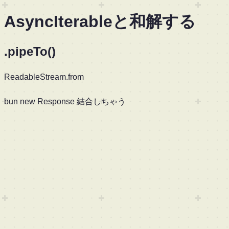
AsyncIterableと和解する
.pipeTo()
ReadableStream.from
bun new Response 結合しちゃう